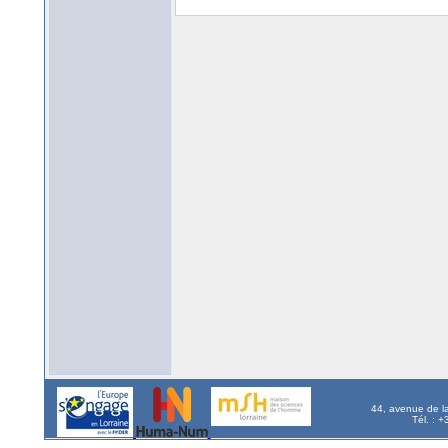
44, avenue de l
Tél. : 