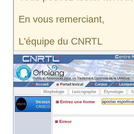
En vous remerciant,
L'équipe du CNRTL
Accueil
Portail lexical
Corpus
Lexique
Morphologie
Lexicographie
Etymologie
S
Entrez une forme
Dicosyn
CRISCO
Erreur