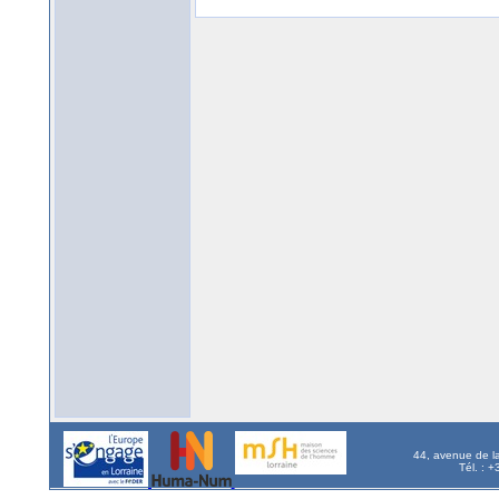
44, avenue de l
Tél. : 