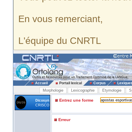
En vous remerciant,
L'équipe du CNRTL
Accueil
Portail lexical
Corpus
Lexique
Morphologie
Lexicographie
Etymologie
S
Entrez une forme
Dicosyn
CRISCO
Erreur