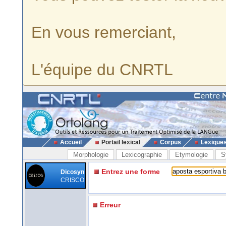
En vous remerciant,
L'équipe du CNRTL
Accueil
Portail lexical
Corpus
Lexique
Morphologie
Lexicographie
Etymologie
S
Entrez une forme
Dicosyn
CRISCO
Erreur