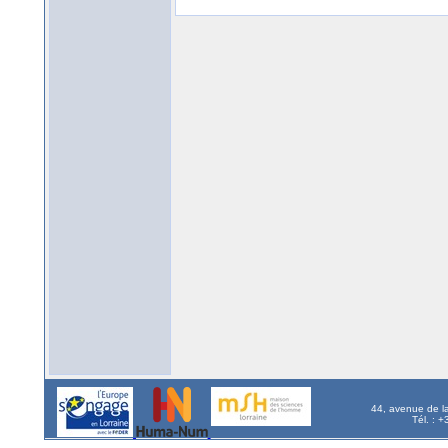
44, avenue de l
Tél. : 