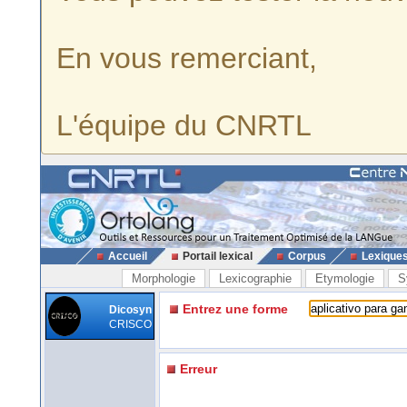
En vous remerciant,
L'équipe du CNRTL
Accueil
Portail lexical
Corpus
Lexique
Morphologie
Lexicographie
Etymologie
S
Entrez une forme
Dicosyn
CRISCO
Erreur