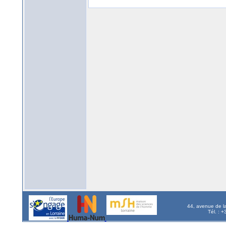
44, avenue de l
Tél. : 