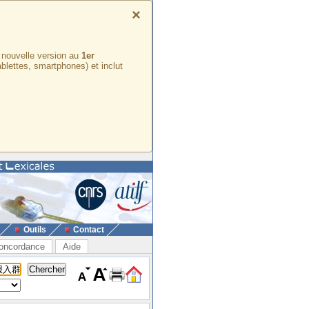
×
e nouvelle version au
1er
ablettes, smartphones) et inclut
Outils
Contact
oncordance
Aide