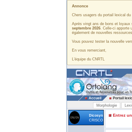
Annonce
Chers usagers du portail lexical d
Après vingt ans de bons et loyaux 
septembre 2026
. Celle-ci apporte
également de nouvelles ressources
Vous pouvez tester la nouvelle vers
En vous remerciant,
L'équipe du CNRTL
Accueil
Portail lexi
Morphologie
Lexi
Entrez u
Dicosyn
CRISCO