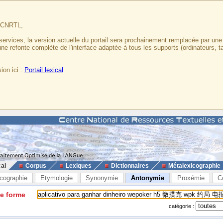
u CNRTL,
services, la version actuelle du portail sera prochainement remplacée par un
 une refonte complète de l'interface adaptée à tous les supports (ordinateurs, t
.
ion ici :
Portail lexical
cal
Corpus
Lexiques
Dictionnaires
Métalexicographie
cographie
Etymologie
Synonymie
Antonymie
Proxémie
C
ne forme
catégorie :