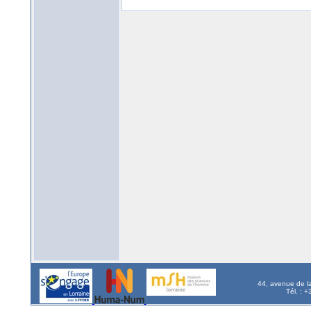
44, avenue de l
Tél. : 