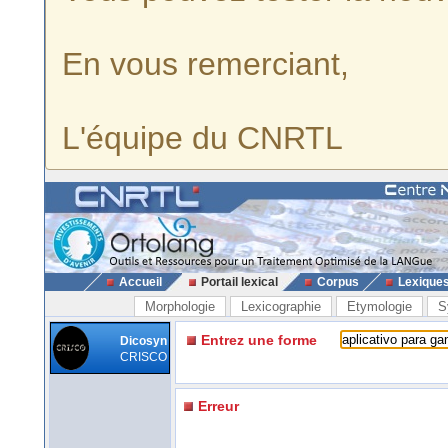
En vous remerciant,
L'équipe du CNRTL
Accueil
Portail lexical
Corpus
Lexique
Morphologie
Lexicographie
Etymologie
S
Entrez une forme
Dicosyn
CRISCO
Erreur