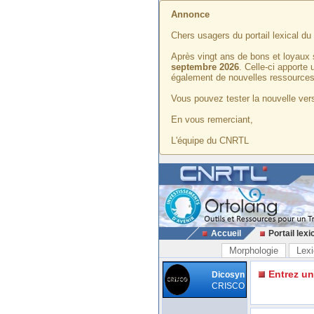
Annonce
Chers usagers du portail lexical d
Après vingt ans de bons et loyaux 
septembre 2026
. Celle-ci apporte
également de nouvelles ressources
Vous pouvez tester la nouvelle vers
En vous remerciant,
L'équipe du CNRTL
Accueil
Portail lexi
Morphologie
Lexi
Entrez u
Dicosyn
CRISCO