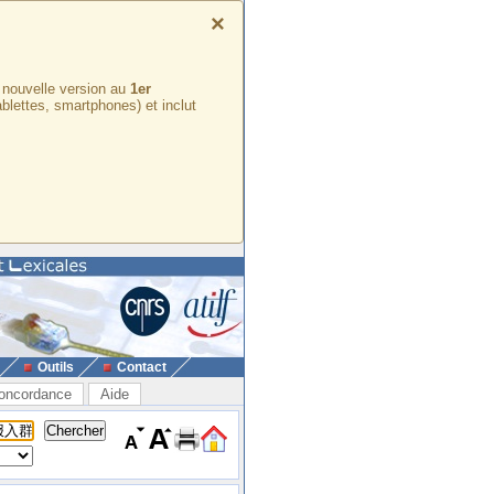
×
e nouvelle version au
1er
ablettes, smartphones) et inclut
Outils
Contact
oncordance
Aide