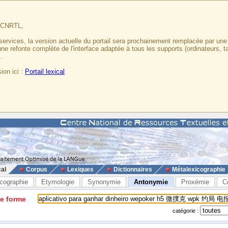
u CNRTL,
services, la version actuelle du portail sera prochainement remplacée par un
 une refonte complète de l'interface adaptée à tous les supports (ordinateurs, t
.
ion ici :
Portail lexical
cal
Corpus
Lexiques
Dictionnaires
Métalexicographie
cographie
Etymologie
Synonymie
Antonymie
Proxémie
C
ne forme
catégorie :