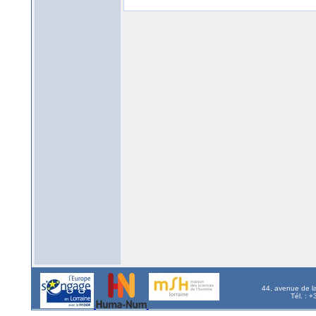
44, avenue de l
Tél. : 