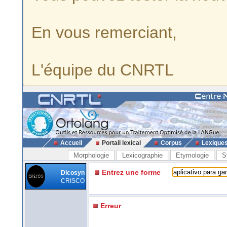
En vous remerciant,
L'équipe du CNRTL
Accueil
Portail lexical
Corpus
Lexique
Morphologie
Lexicographie
Etymologie
S
Entrez une forme
Dicosyn
CRISCO
Erreur