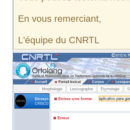
En vous remerciant,
L'équipe du CNRTL
Accueil
Portail lexical
Corpus
Lexique
Morphologie
Lexicographie
Etymologie
S
Entrez une forme
Dicosyn
CRISCO
Erreur