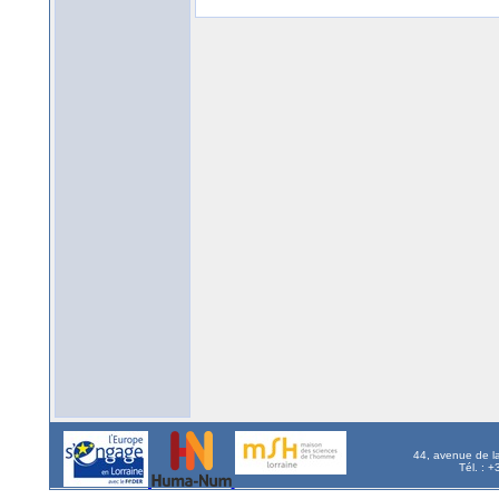
44, avenue de l
Tél. : 