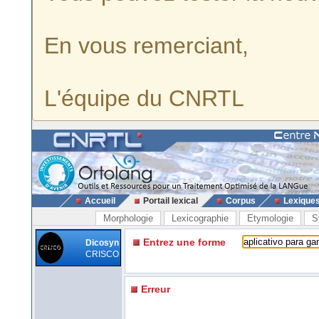
En vous remerciant,
L'équipe du CNRTL
Accueil
Portail lexical
Corpus
Lexique
Morphologie
Lexicographie
Etymologie
S
Entrez une forme
Dicosyn
CRISCO
Erreur