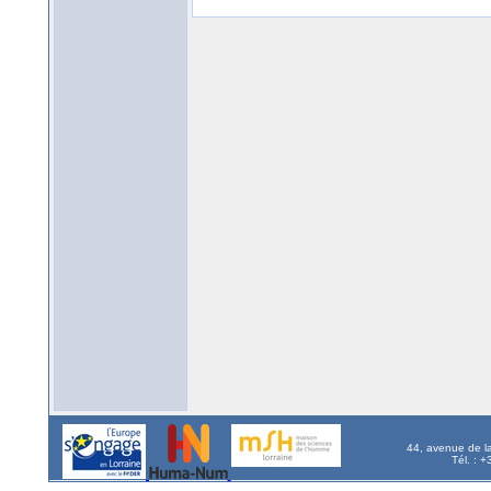
44, avenue de l
Tél. : 