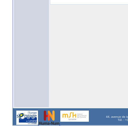
44, avenue de l
Tél. : 