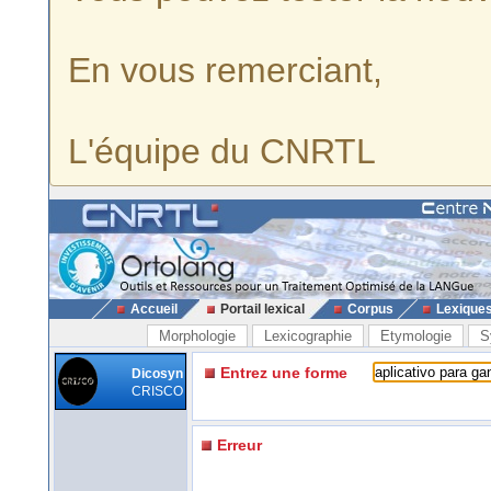
En vous remerciant,
L'équipe du CNRTL
Accueil
Portail lexical
Corpus
Lexique
Morphologie
Lexicographie
Etymologie
S
Entrez une forme
Dicosyn
CRISCO
Erreur