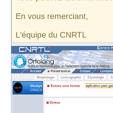
En vous remerciant,
L'équipe du CNRTL
Accueil
Portail lexical
Corpus
Lexique
Morphologie
Lexicographie
Etymologie
S
Entrez une forme
Dicosyn
CRISCO
Erreur