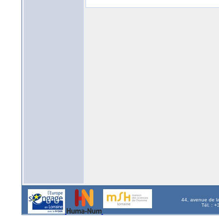
44, avenue de l
Tél. : 