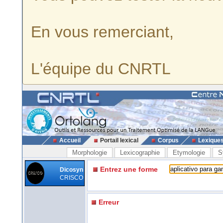
En vous remerciant,
L'équipe du CNRTL
Accueil
Portail lexical
Corpus
Lexique
Morphologie
Lexicographie
Etymologie
S
Entrez une forme
Dicosyn
CRISCO
Erreur