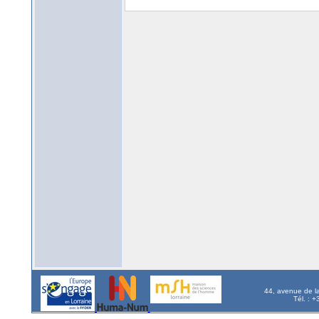
44, avenue de l
Tél. : 