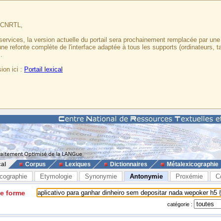
u CNRTL,
services, la version actuelle du portail sera prochainement remplacée par un
 une refonte complète de l'interface adaptée à tous les supports (ordinateurs, t
.
ion ici :
Portail lexical
cal
Corpus
Lexiques
Dictionnaires
Métalexicographie
cographie
Etymologie
Synonymie
Antonymie
Proxémie
C
ne forme
catégorie :