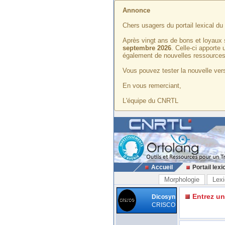
Annonce
Chers usagers du portail lexical d
Après vingt ans de bons et loyaux 
septembre 2026
. Celle-ci apporte
également de nouvelles ressources
Vous pouvez tester la nouvelle vers
En vous remerciant,
L'équipe du CNRTL
Accueil
Portail lexi
Morphologie
Lexi
Entrez u
Dicosyn
CRISCO