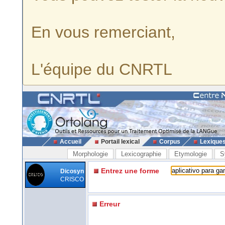
En vous remerciant,
L'équipe du CNRTL
Accueil
Portail lexical
Corpus
Lexique
Morphologie
Lexicographie
Etymologie
S
Entrez une forme
Dicosyn
CRISCO
Erreur