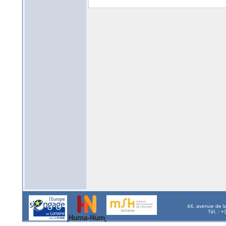
44, avenue de l
Tél. : 