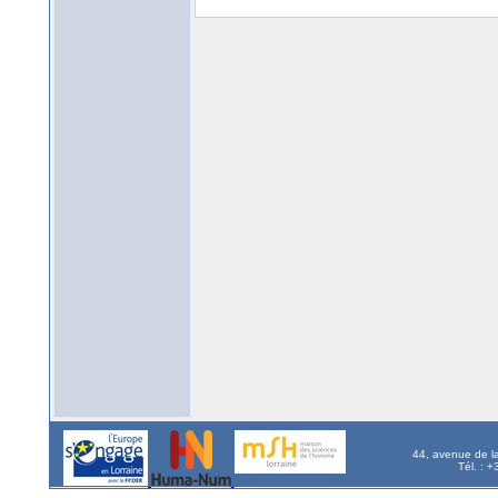
44, avenue de l
Tél. : 