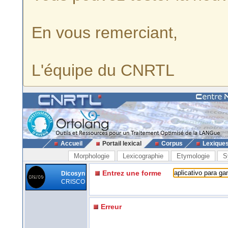
En vous remerciant,
L'équipe du CNRTL
Accueil
Portail lexical
Corpus
Lexique
Morphologie
Lexicographie
Etymologie
S
Entrez une forme
Dicosyn
CRISCO
Erreur