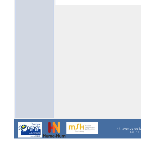
44, avenue de l
Tél. : 