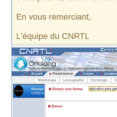
En vous remerciant,
L'équipe du CNRTL
Accueil
Portail lexical
Corpus
Lexique
Morphologie
Lexicographie
Etymologie
S
Entrez une forme
Dicosyn
CRISCO
Erreur