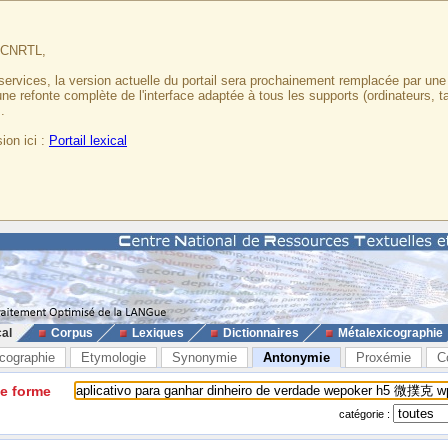
u CNRTL,
services, la version actuelle du portail sera prochainement remplacée par un
 une refonte complète de l'interface adaptée à tous les supports (ordinateurs, t
.
ion ici :
Portail lexical
cal
Corpus
Lexiques
Dictionnaires
Métalexicographie
cographie
Etymologie
Synonymie
Antonymie
Proxémie
C
ne forme
catégorie :