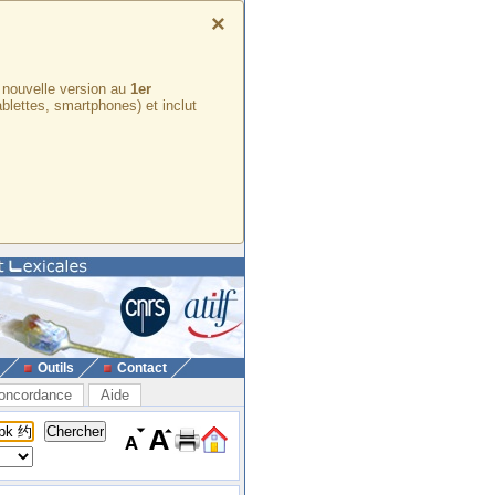
×
e nouvelle version au
1er
ablettes, smartphones) et inclut
Outils
Contact
oncordance
Aide