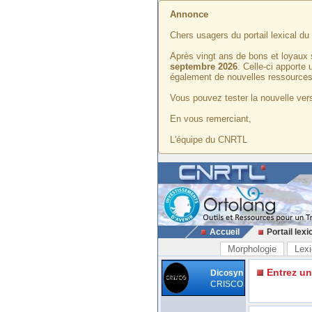
Annonce
Chers usagers du portail lexical d
Après vingt ans de bons et loyaux 
septembre 2026
. Celle-ci apporte
également de nouvelles ressources
Vous pouvez tester la nouvelle vers
En vous remerciant,
L'équipe du CNRTL
Accueil
Portail lexi
Morphologie
Lexi
Entrez u
Dicosyn
CRISCO