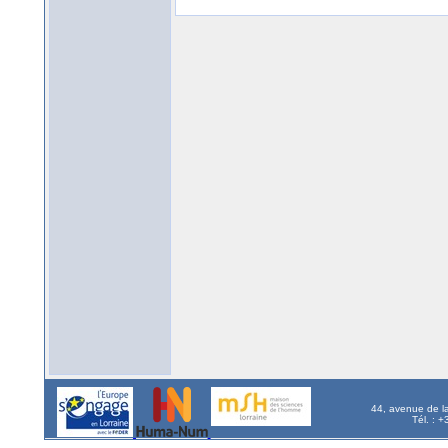
44, avenue de l
Tél. : 