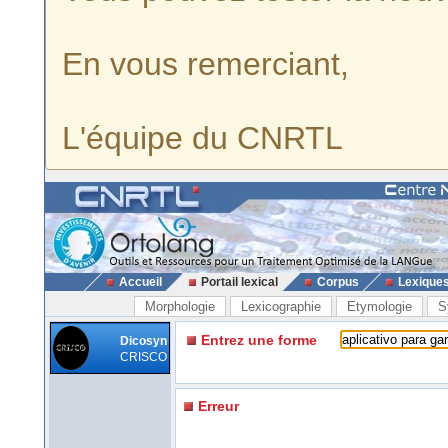
En vous remerciant,
L'équipe du CNRTL
Accueil
Portail lexical
Corpus
Lexique
Morphologie
Lexicographie
Etymologie
S
Entrez une forme
Dicosyn
CRISCO
Erreur