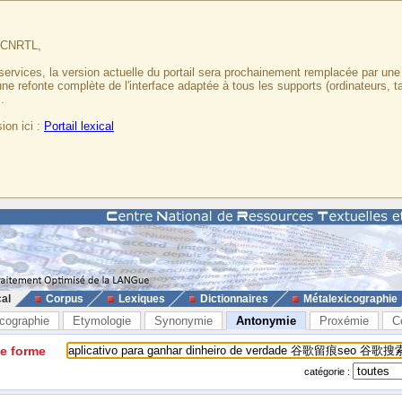
u CNRTL,
services, la version actuelle du portail sera prochainement remplacée par un
 une refonte complète de l'interface adaptée à tous les supports (ordinateurs, t
.
ion ici :
Portail lexical
cal
Corpus
Lexiques
Dictionnaires
Métalexicographie
cographie
Etymologie
Synonymie
Antonymie
Proxémie
C
ne forme
catégorie :