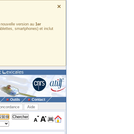
×
e nouvelle version au
1er
ablettes, smartphones) et inclut
Outils
Contact
oncordance
Aide