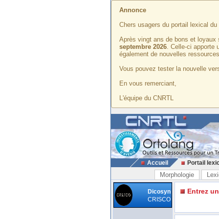
Annonce
Chers usagers du portail lexical d
Après vingt ans de bons et loyaux 
septembre 2026
. Celle-ci apporte
également de nouvelles ressources
Vous pouvez tester la nouvelle vers
En vous remerciant,
L'équipe du CNRTL
Accueil
Portail lexi
Morphologie
Lexi
Entrez u
Dicosyn
CRISCO