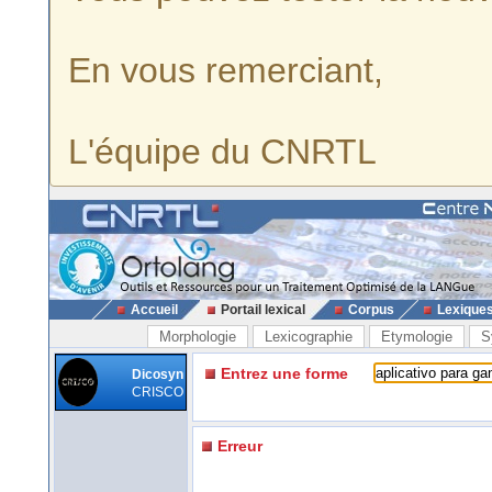
En vous remerciant,
L'équipe du CNRTL
Accueil
Portail lexical
Corpus
Lexique
Morphologie
Lexicographie
Etymologie
S
Entrez une forme
Dicosyn
CRISCO
Erreur