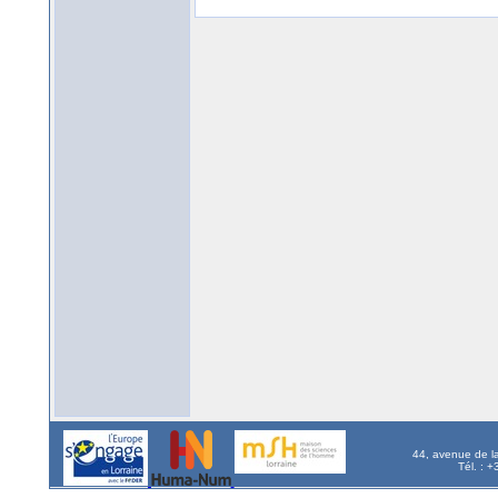
44, avenue de l
Tél. : 