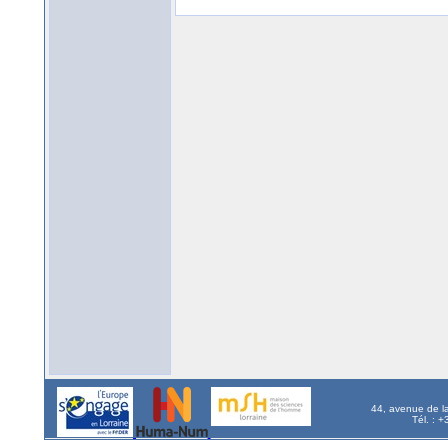
44, avenue de l
Tél. : 