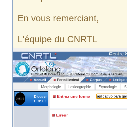
En vous remerciant,
L'équipe du CNRTL
Accueil
Portail lexical
Corpus
Lexique
Morphologie
Lexicographie
Etymologie
S
Entrez une forme
Dicosyn
CRISCO
Erreur