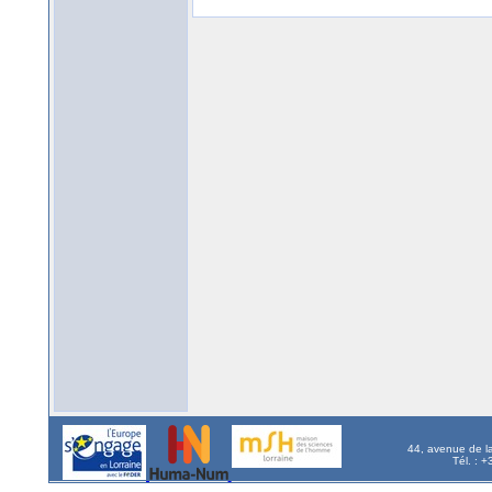
44, avenue de l
Tél. : 