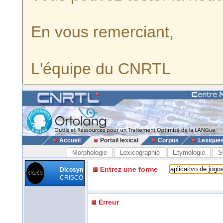
En vous remerciant,
L'équipe du CNRTL
Accueil
Portail lexical
Corpus
Lexique
Morphologie
Lexicographie
Etymologie
S
Entrez une forme
Dicosyn
CRISCO
Erreur