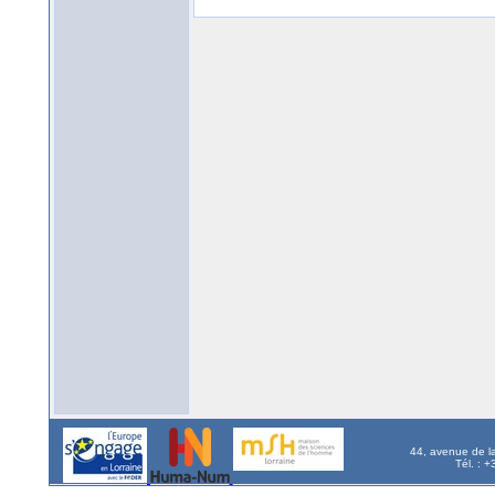
44, avenue de l
Tél. : 