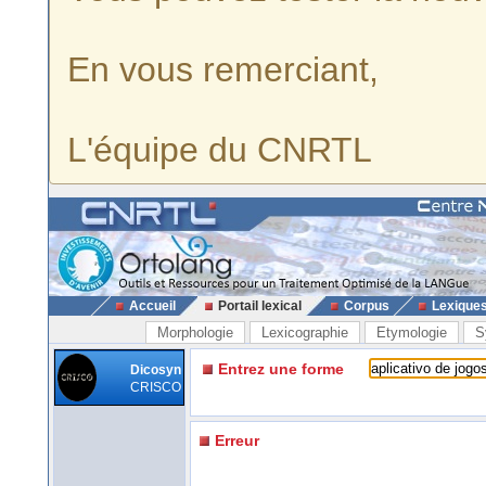
En vous remerciant,
L'équipe du CNRTL
Accueil
Portail lexical
Corpus
Lexique
Morphologie
Lexicographie
Etymologie
S
Entrez une forme
Dicosyn
CRISCO
Erreur