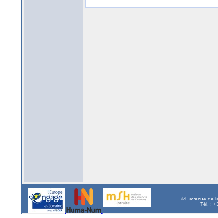
44, avenue de l
Tél. : 