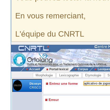
En vous remerciant,
L'équipe du CNRTL
Accueil
Portail lexical
Corpus
Lexique
Morphologie
Lexicographie
Etymologie
S
Entrez une forme
Dicosyn
CRISCO
Erreur