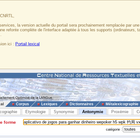
u CNRTL,
services, la version actuelle du portail sera prochainement remplacée par un
 une refonte complète de l'interface adaptée à tous les supports (ordinateurs, t
.
ion ici :
Portail lexical
cal
Corpus
Lexiques
Dictionnaires
Métalexicographie
cographie
Etymologie
Synonymie
Antonymie
Proxémie
C
ne forme
catégorie :