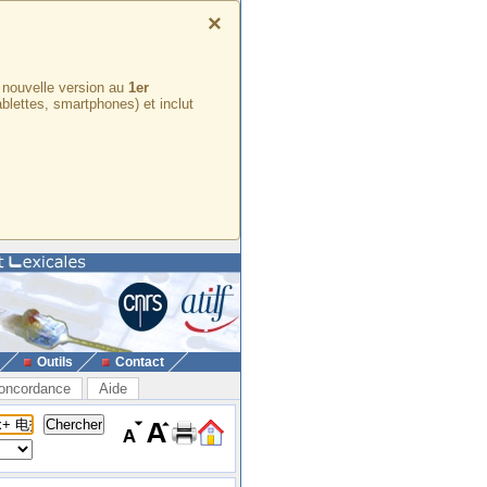
×
e nouvelle version au
1er
ablettes, smartphones) et inclut
Outils
Contact
oncordance
Aide