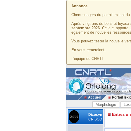
Annonce
Chers usagers du portail lexical d
Après vingt ans de bons et loyaux 
septembre 2026
. Celle-ci apporte
également de nouvelles ressources
Vous pouvez tester la nouvelle vers
En vous remerciant,
L'équipe du CNRTL
Accueil
Portail lexi
Morphologie
Lexi
Entrez u
Dicosyn
CRISCO