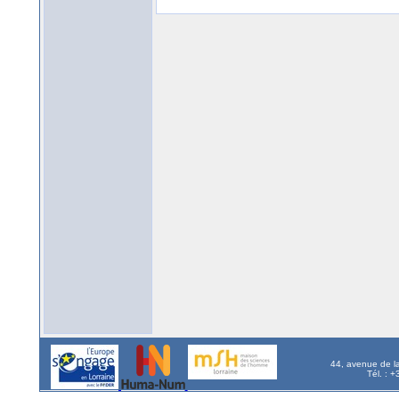
44, avenue de l
Tél. : 