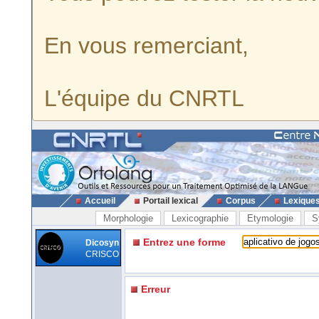
En vous remerciant,
L'équipe du CNRTL
Accueil
Portail lexical
Corpus
Lexique
Morphologie
Lexicographie
Etymologie
S
Entrez une forme
Dicosyn
CRISCO
Erreur