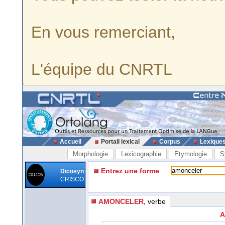
En vous remerciant,
L'équipe du CNRTL
Accueil
Portail lexical
Corpus
Lexique
Morphologie
Lexicographie
Etymologie
S
Entrez une forme
Dicosyn
CRISCO
AMONCELER
, verbe
A