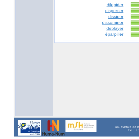
dilapider
disperser
dissiper
disséminer
déblayer
éparpiller
44, avenue de l
Tél. : 