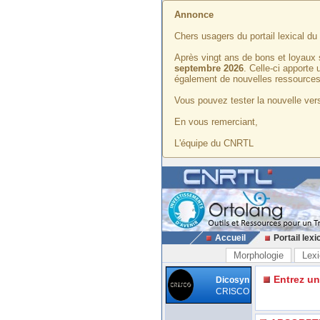
Annonce
Chers usagers du portail lexical d
Après vingt ans de bons et loyaux 
septembre 2026
. Celle-ci apporte
également de nouvelles ressources
Vous pouvez tester la nouvelle vers
En vous remerciant,
L'équipe du CNRTL
Accueil
Portail lexi
Morphologie
Lexi
Entrez u
Dicosyn
CRISCO