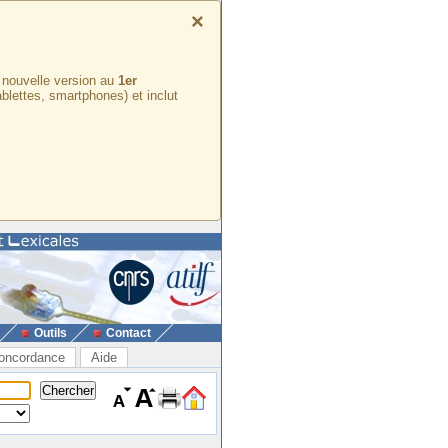
×
e nouvelle version au
1er
ablettes, smartphones) et inclut
Outils
Contact
oncordance
Aide