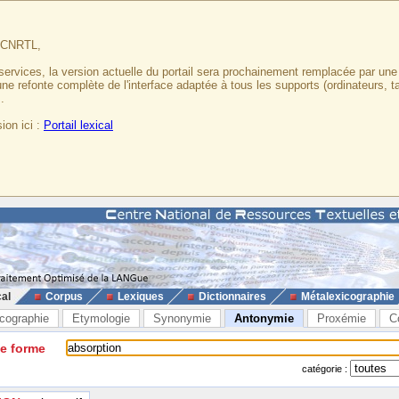
u CNRTL,
services, la version actuelle du portail sera prochainement remplacée par un
 une refonte complète de l'interface adaptée à tous les supports (ordinateurs, t
.
ion ici :
Portail lexical
cal
Corpus
Lexiques
Dictionnaires
Métalexicographie
cographie
Etymologie
Synonymie
Antonymie
Proxémie
C
ne forme
catégorie :