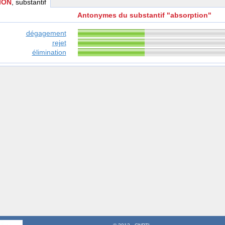
ION
, substantif
Antonymes du substantif "absorption"
dégagement
rejet
élimination