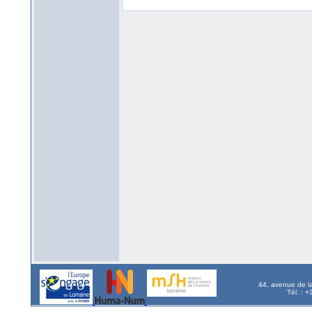
44, avenue de l
Tél. : 