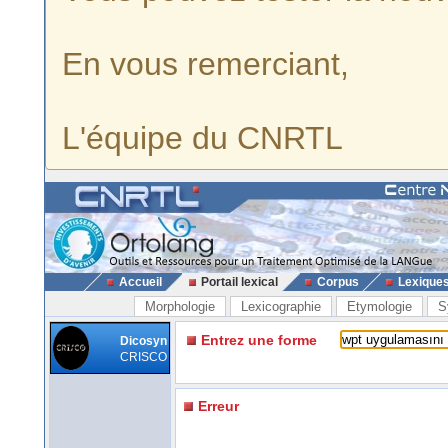
En vous remerciant,
L'équipe du CNRTL
Accueil
Portail lexical
Corpus
Lexique
Morphologie
Lexicographie
Etymologie
S
Entrez une forme
Dicosyn
CRISCO
Erreur