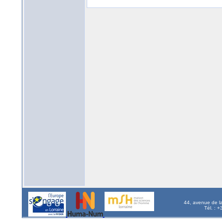
44, avenue de l
Tél. : 