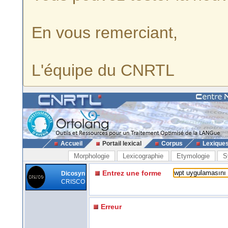
En vous remerciant,
L'équipe du CNRTL
Accueil
Portail lexical
Corpus
Lexique
Morphologie
Lexicographie
Etymologie
S
Entrez une forme
Dicosyn
CRISCO
Erreur