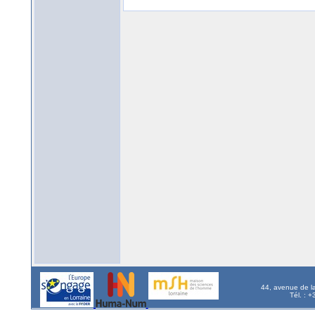
44, avenue de l
Tél. : 