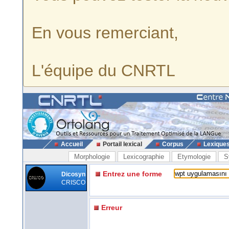
En vous remerciant,
L'équipe du CNRTL
Accueil
Portail lexical
Corpus
Lexique
Morphologie
Lexicographie
Etymologie
S
Entrez une forme
Dicosyn
CRISCO
Erreur