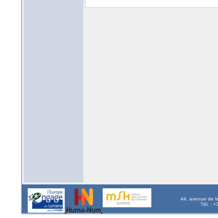
44, avenue de l
Tél. : 