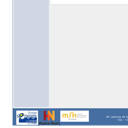
44, avenue de l
Tél. : 