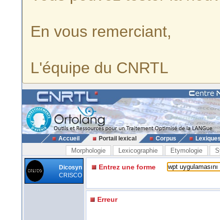
En vous remerciant,
L'équipe du CNRTL
Accueil
Portail lexical
Corpus
Lexique
Morphologie
Lexicographie
Etymologie
S
Entrez une forme
Dicosyn
CRISCO
Erreur