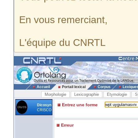
En vous remerciant,
L'équipe du CNRTL
Accueil
Portail lexical
Corpus
Lexique
Morphologie
Lexicographie
Etymologie
S
Entrez une forme
Dicosyn
CRISCO
Erreur