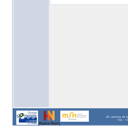
44, avenue de l
Tél. : 