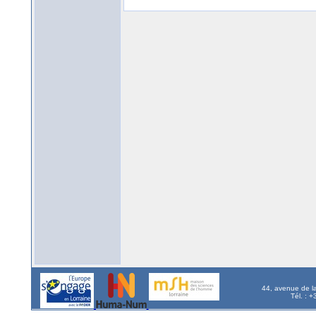
44, avenue de l
Tél. : 