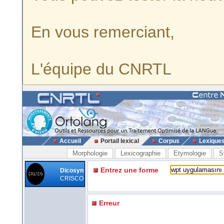
En vous remerciant,
L'équipe du CNRTL
Accueil
Portail lexical
Corpus
Lexique
Morphologie
Lexicographie
Etymologie
S
Entrez une forme
Dicosyn
CRISCO
Erreur