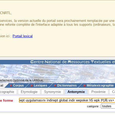
u CNRTL,
services, la version actuelle du portail sera prochainement remplacée par un
 une refonte complète de l'interface adaptée à tous les supports (ordinateurs, t
.
ion ici :
Portail lexical
cal
Corpus
Lexiques
Dictionnaires
Métalexicographie
cographie
Etymologie
Synonymie
Antonymie
Proxémie
C
ne forme
catégorie :