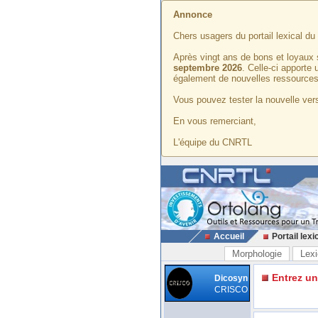
Annonce
Chers usagers du portail lexical d
Après vingt ans de bons et loyaux 
septembre 2026
. Celle-ci apporte
également de nouvelles ressources
Vous pouvez tester la nouvelle vers
En vous remerciant,
L'équipe du CNRTL
Accueil
Portail lexi
Morphologie
Lexi
Entrez u
Dicosyn
CRISCO