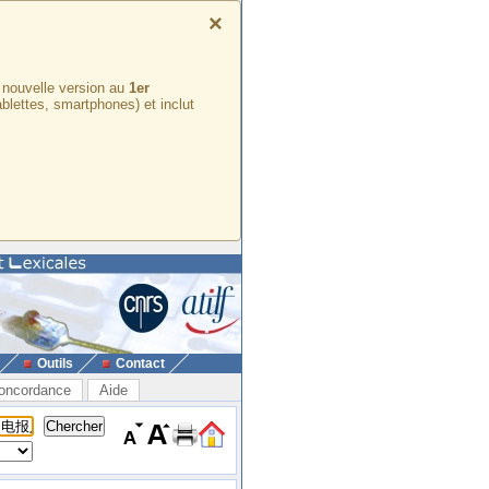
×
e nouvelle version au
1er
ablettes, smartphones) et inclut
Outils
Contact
oncordance
Aide