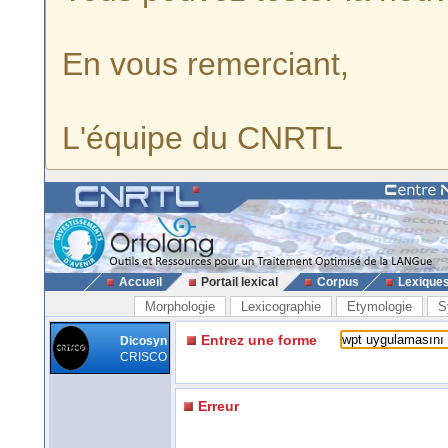
En vous remerciant,
L'équipe du CNRTL
Accueil
Portail lexical
Corpus
Lexique
Morphologie
Lexicographie
Etymologie
S
Entrez une forme
Dicosyn
CRISCO
Erreur