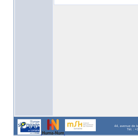
44, avenue de l
Tél. : 