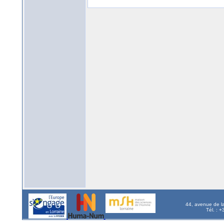
44, avenue de l
Tél. : 