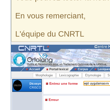
En vous remerciant,
L'équipe du CNRTL
Accueil
Portail lexical
Corpus
Lexique
Morphologie
Lexicographie
Etymologie
S
Entrez une forme
Dicosyn
CRISCO
Erreur