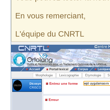
En vous remerciant,
L'équipe du CNRTL
Accueil
Portail lexical
Corpus
Lexique
Morphologie
Lexicographie
Etymologie
S
Entrez une forme
Dicosyn
CRISCO
Erreur