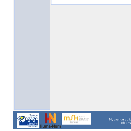
44, avenue de l
Tél. : 