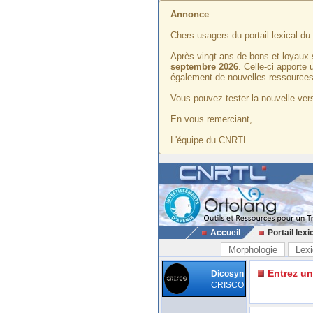
Annonce
Chers usagers du portail lexical d
Après vingt ans de bons et loyaux 
septembre 2026
. Celle-ci apporte
également de nouvelles ressources
Vous pouvez tester la nouvelle vers
En vous remerciant,
L'équipe du CNRTL
Accueil
Portail lexi
Morphologie
Lexi
Entrez u
Dicosyn
CRISCO