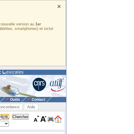
×
e nouvelle version au
1er
ablettes, smartphones) et inclut
Outils
Contact
oncordance
Aide