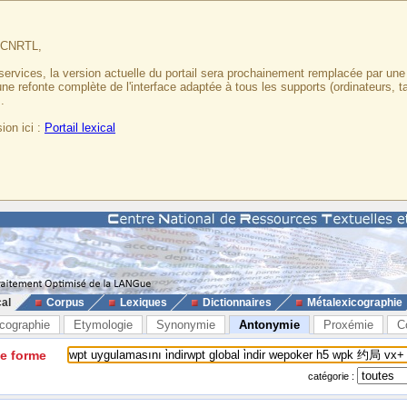
u CNRTL,
services, la version actuelle du portail sera prochainement remplacée par un
 une refonte complète de l'interface adaptée à tous les supports (ordinateurs, t
.
ion ici :
Portail lexical
cal
Corpus
Lexiques
Dictionnaires
Métalexicographie
cographie
Etymologie
Synonymie
Antonymie
Proxémie
C
ne forme
catégorie :