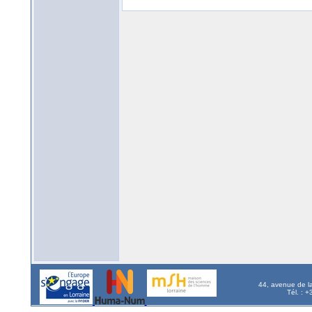
44, avenue de l
Tél. : 