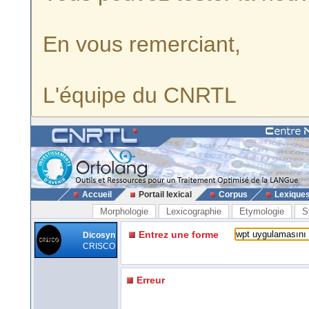
En vous remerciant,
L'équipe du CNRTL
Accueil
Portail lexical
Corpus
Lexique
Morphologie
Lexicographie
Etymologie
S
Entrez une forme
Dicosyn
CRISCO
Erreur