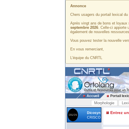
Annonce
Chers usagers du portail lexical d
Après vingt ans de bons et loyaux 
septembre 2026
. Celle-ci apporte
également de nouvelles ressources
Vous pouvez tester la nouvelle vers
En vous remerciant,
L'équipe du CNRTL
Accueil
Portail lexi
Morphologie
Lexi
Entrez u
Dicosyn
CRISCO