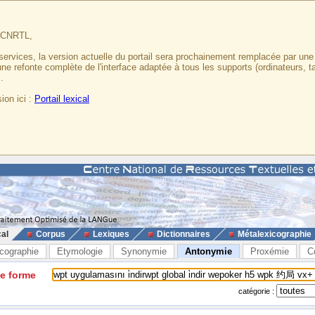
u CNRTL,
services, la version actuelle du portail sera prochainement remplacée par un
 une refonte complète de l'interface adaptée à tous les supports (ordinateurs, t
.
ion ici :
Portail lexical
cal
Corpus
Lexiques
Dictionnaires
Métalexicographie
cographie
Etymologie
Synonymie
Antonymie
Proxémie
C
ne forme
catégorie :