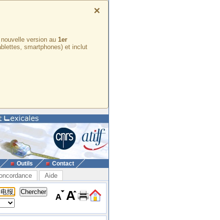
×
e nouvelle version au
1er
ablettes, smartphones) et inclut
Outils
Contact
oncordance
Aide