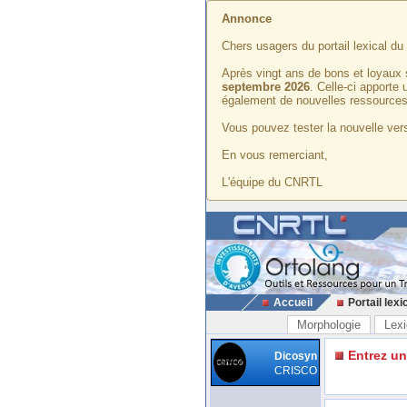
Annonce
Chers usagers du portail lexical d
Après vingt ans de bons et loyaux 
septembre 2026
. Celle-ci apporte
également de nouvelles ressources
Vous pouvez tester la nouvelle vers
En vous remerciant,
L'équipe du CNRTL
Accueil
Portail lexi
Morphologie
Lexi
Entrez u
Dicosyn
CRISCO