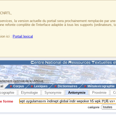
u CNRTL,
services, la version actuelle du portail sera prochainement remplacée par un
 une refonte complète de l'interface adaptée à tous les supports (ordinateurs, t
.
ion ici :
Portail lexical
cal
Corpus
Lexiques
Dictionnaires
Métalexicographie
cographie
Etymologie
Synonymie
Antonymie
Proxémie
C
ne forme
catégorie :