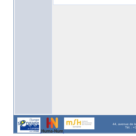
44, avenue de l
Tél. : 