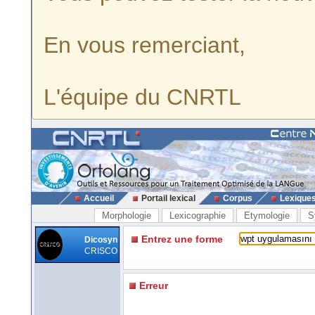
En vous remerciant,
L'équipe du CNRTL
Accueil
Portail lexical
Corpus
Lexique
Morphologie
Lexicographie
Etymologie
S
Entrez une forme
Dicosyn
CRISCO
Erreur