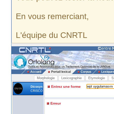
En vous remerciant,
L'équipe du CNRTL
Accueil
Portail lexical
Corpus
Lexique
Morphologie
Lexicographie
Etymologie
S
Entrez une forme
Dicosyn
CRISCO
Erreur