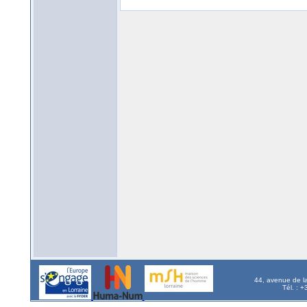
44, avenue de l
Tél. : 