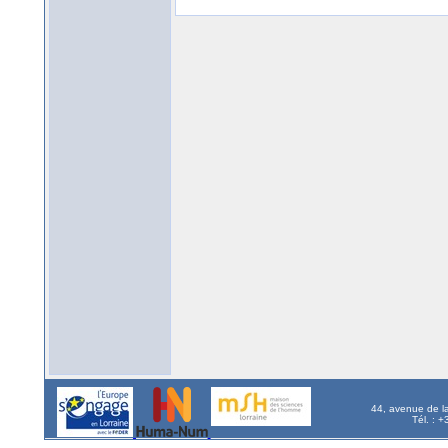
44, avenue de l
Tél. : 