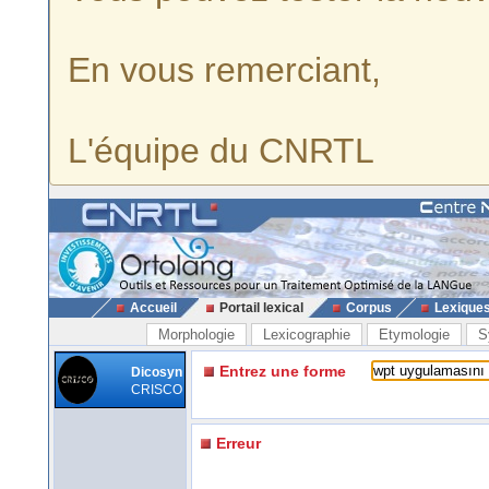
En vous remerciant,
L'équipe du CNRTL
Accueil
Portail lexical
Corpus
Lexique
Morphologie
Lexicographie
Etymologie
S
Entrez une forme
Dicosyn
CRISCO
Erreur