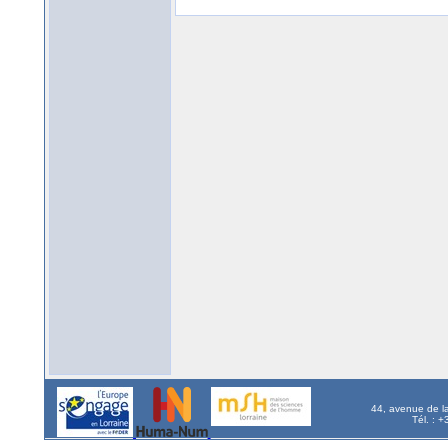
44, avenue de l
Tél. : 