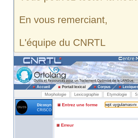
En vous remerciant,
L'équipe du CNRTL
Accueil
Portail lexical
Corpus
Lexique
Morphologie
Lexicographie
Etymologie
S
Entrez une forme
Dicosyn
CRISCO
Erreur