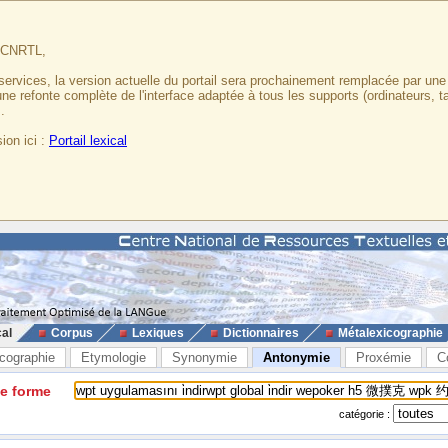
u CNRTL,
services, la version actuelle du portail sera prochainement remplacée par un
 une refonte complète de l'interface adaptée à tous les supports (ordinateurs, t
.
ion ici :
Portail lexical
cal
Corpus
Lexiques
Dictionnaires
Métalexicographie
cographie
Etymologie
Synonymie
Antonymie
Proxémie
C
ne forme
catégorie :