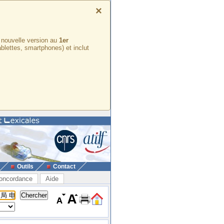
×
e nouvelle version au
1er
ablettes, smartphones) et inclut
Outils
Contact
oncordance
Aide