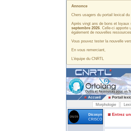
Annonce
Chers usagers du portail lexical d
Après vingt ans de bons et loyaux 
septembre 2026
. Celle-ci apporte
également de nouvelles ressources
Vous pouvez tester la nouvelle vers
En vous remerciant,
L'équipe du CNRTL
Accueil
Portail lexi
Morphologie
Lexi
Entrez u
Dicosyn
CRISCO