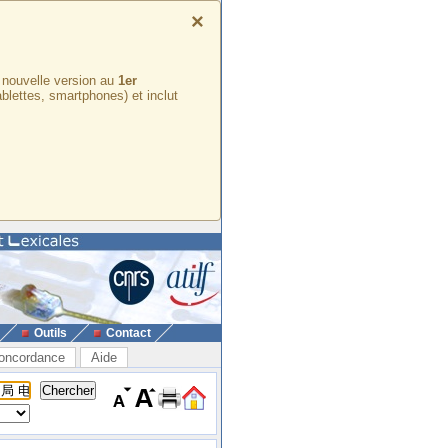
×
e nouvelle version au
1er
ablettes, smartphones) et inclut
Outils
Contact
oncordance
Aide