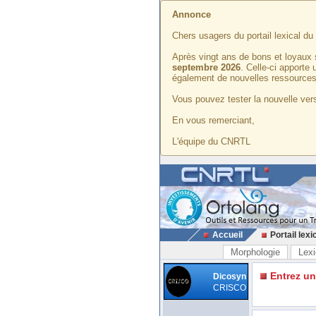
Annonce
Chers usagers du portail lexical d
Après vingt ans de bons et loyaux 
septembre 2026
. Celle-ci apporte
également de nouvelles ressources
Vous pouvez tester la nouvelle vers
En vous remerciant,
L'équipe du CNRTL
Accueil
Portail lexi
Morphologie
Lexi
Entrez u
Dicosyn
CRISCO