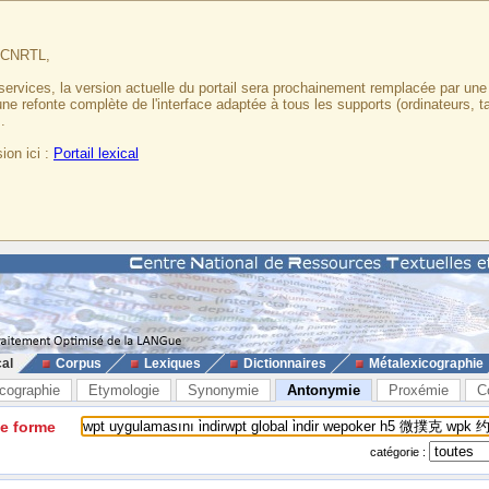
u CNRTL,
services, la version actuelle du portail sera prochainement remplacée par un
 une refonte complète de l'interface adaptée à tous les supports (ordinateurs, t
.
ion ici :
Portail lexical
cal
Corpus
Lexiques
Dictionnaires
Métalexicographie
cographie
Etymologie
Synonymie
Antonymie
Proxémie
C
ne forme
catégorie :